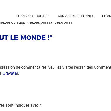
E !
TRANSPORT ROUTIER
CONVOI EXCEPTIONNEL
COMM
iez-le ou supprimez-le, puis lancez-vous !
UT LE MONDE !
”
ppression de commentaires, veuillez visiter l’écran des Comment
is
Gravatar
.
res sont indiqués avec
*