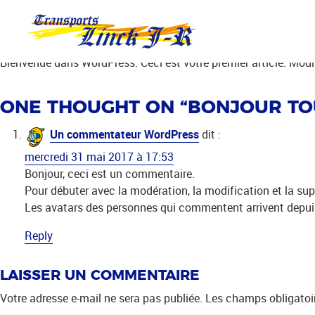
Aller
BONJOUR TOUT LE MOND
directement
au
Posted on
mercredi 31 mai 2017
by
Michel SCHEFFLER
contenu
Bienvenue dans WordPress. Ceci est votre premier article. Modif
ONE THOUGHT ON “
BONJOUR TO
Un commentateur WordPress
dit :
mercredi 31 mai 2017 à 17:53
Bonjour, ceci est un commentaire.
Pour débuter avec la modération, la modification et la su
Les avatars des personnes qui commentent arrivent depu
Reply
LAISSER UN COMMENTAIRE
Votre adresse e-mail ne sera pas publiée.
Les champs obligatoi