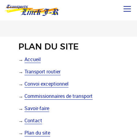
Aller
directement
au
contenu
PLAN DU SITE
→
Accueil
→
Transport routier
→
Convoi exceptionnel
→
Commissionnaires de transport
→
Savoir-faire
→
Contact
→
Plan du site