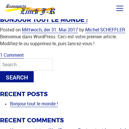
Skip
MONTH:
MAI 2017
to
content
BONJOUR TOUT LE MONDE !
Posted on
Mittwoch, der 31. Mai 2017
by
Michel SCHEFFLER
Bienvenue dans WordPress. Ceci est votre premier article.
Modifiez-le ou supprimez-le, puis lancez-vous !
on
1 Comment
Search
Bonjour
for:
tout
le
monde !
RECENT POSTS
Bonjour tout le monde !
RECENT COMMENTS