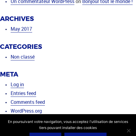
Un commentateur WordPress
on
Bonjour tout le monde !
ARCHIVES
May 2017
CATEGORIES
Non classé
META
Log in
Entries feed
Comments feed
WordPress.org
En poursuivant votre navigation, vous acceptez l'utilisation de services
tiers pouvant installer des cookies
2026 Transports Linck JR -
Site internet par Lucyan